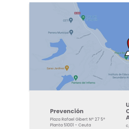
Afectivo
Prevención
Gibert Nª 27 5ª
Plaza Rafael Gibert Nª 27 5ª
 - Ceuta
Planta 51001 - Ceuta
322
c