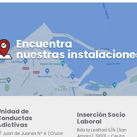
Encuentra
nuestras instalacione
Unidad de
Inserción Socio
Conductas
Laboral
Adictivas
Bda la Lealtad S/N (San
/ Juan de Juanes Nº 4 (Cruce
Amaro), 51001 - Ceuta