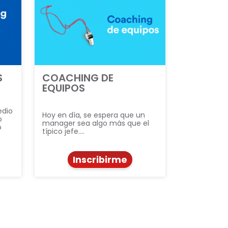
S
COACHING DE
EQUIPOS
edio
Hoy en día, se espera que un
o
manager sea algo más que el
o
típico jefe.…
Inscribirme