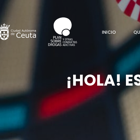
Saltar
al
contenido
INICIO
QU
¡HOLA! E