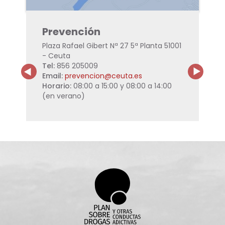
Uni
l
Prevención
Adi
 51001
Plaza Rafael Gibert Nª 27 5ª Planta 51001
c/ Ju
- Ceuta
Morro
Tel:
856 205009
Tel:
9
ta.es
Email:
prevencion@ceuta.es
Email
08.00
Horario:
08:00 a 15:00 y 08:00 a 14:00
Horar
(en verano)
(en v