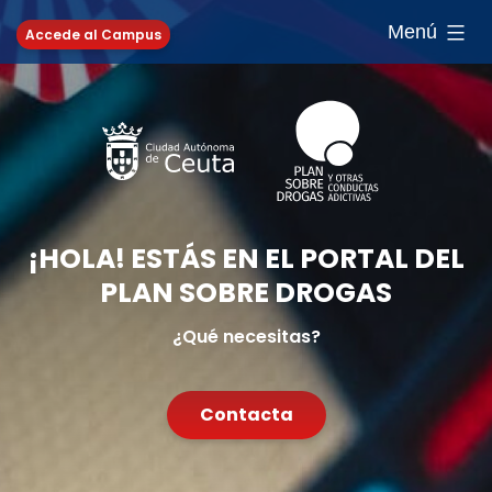
Saltar
Menú
Accede al Campus
al
contenido
¡HOLA! ESTÁS EN EL PORTAL DEL
PLAN SOBRE DROGAS
¿Qué necesitas?
Contacta