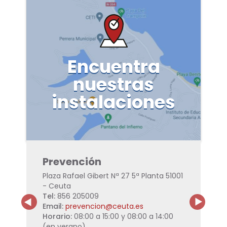
Encuentra
nuestras
instalaciones
Uni
l
Prevención
Adi
 51001
Plaza Rafael Gibert Nª 27 5ª Planta 51001
c/ Ju
- Ceuta
Morro
Tel:
856 205009
Tel:
9
ta.es
Email:
prevencion@ceuta.es
Email
08.00
Horario:
08:00 a 15:00 y 08:00 a 14:00
Horar
(en verano)