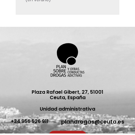
(en v
Plaza Rafael Gibert, 27, 51001
Ceuta, España
Unidad administrativa
plandrogas@ceuta.es
+34 956 526 911