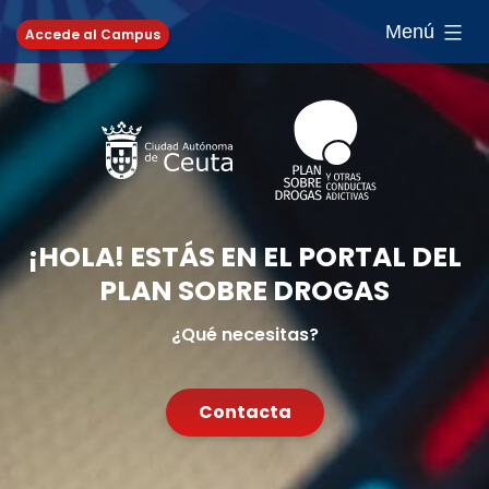
Saltar
Menú
Accede al Campus
al
contenido
¡HOLA! ESTÁS EN EL PORTAL DEL
PLAN SOBRE DROGAS
¿Qué necesitas?
Contacta