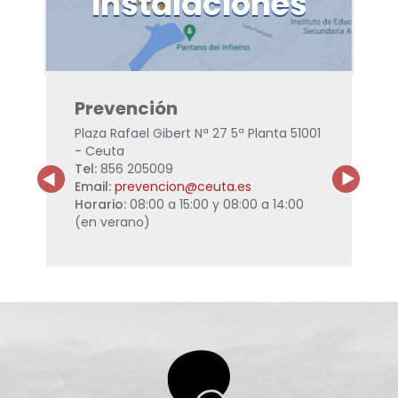
instalaciones
Uni
l
Prevención
Adi
 51001
Plaza Rafael Gibert Nª 27 5ª Planta 51001
c/ Ju
- Ceuta
Morro
Tel:
856 205009
Tel:
9
ta.es
Email:
prevencion@ceuta.es
Email
08.00
Horario:
08:00 a 15:00 y 08:00 a 14:00
Horar
(en verano)
(en v