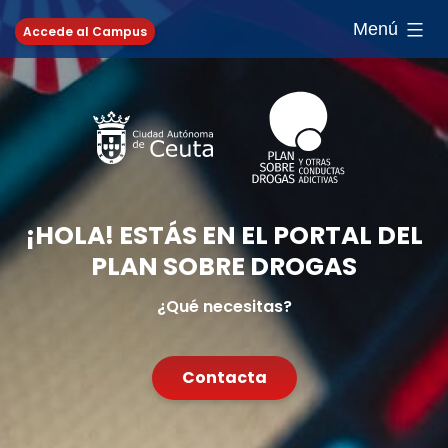
Saltar
Menú
Accede al Campus
al
contenido
¡HOLA! ESTÁS EN EL PORTAL DEL
PLAN SOBRE DROGAS
¿Qué necesitas?
Contacta