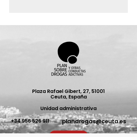
ve
Plaza Rafael Gibert, 27, 51001
Ceuta, España
Unidad administrativa
plandrogas@ceuta.es
+34 956 526 911
Contacto