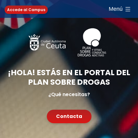
Saltar
Menú
Accede al Campus
al
contenido
¡HOLA! ESTÁS EN EL PORTAL DEL
PLAN SOBRE DROGAS
¿Qué necesitas?
Contacta