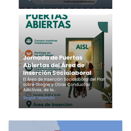
de
premios
del
concurso
«Fórmate»
Jornada de Puertas
Abiertas del Área de
Inserción Sociolaboral
El Área de Inserción Sociolaboral del Plan
sobre Drogas y Otras Conductas
Adictivas, de la…
Jornada
Seguir leyendo
de
Puertas
Abiertas
del
Área
de
Inserción