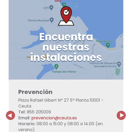
Sociolaboral
Encuentra
nuestras
instalaciones
U
Prevención
A
Plaza Rafael Gibert Nª 27 5ª Planta 51001 -
c/
Ceuta
51
Tel:
856 205009
Te
Email:
prevencion@ceuta.es
Em
.00
Horario:
08:00 a 15:00 y 08:00 a 14:00 (en
Ho
verano)