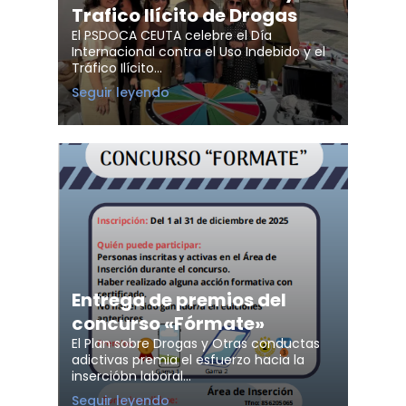
Trafico Ilícito de Drogas
El PSDOCA CEUTA celebre el Día
Internacional contra el Uso Indebido y el
Tráfico Ilícito…
26
Seguir leyendo
Junio
-
Día
internacional
contra
el
Uso
Indebido
y
Trafico
Ilícito
de
Drogas
Entrega de premios del
concurso «Fórmate»
El Plan sobre Drogas y Otras conductas
adictivas premia el esfuerzo hacia la
insercióbn laboral…
Entrega
Seguir leyendo