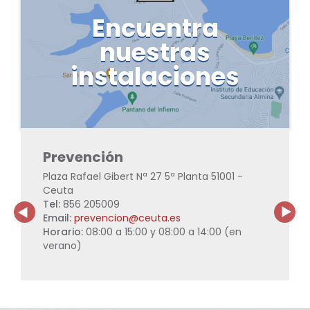
Encuentra
nuestras
instalaciones
U
Prevención
A
Plaza Rafael Gibert Nª 27 5ª Planta 51001 -
c/
Ceuta
51
Tel:
856 205009
Te
Email:
prevencion@ceuta.es
Em
.00
Horario:
08:00 a 15:00 y 08:00 a 14:00 (en
Ho
verano)
ve