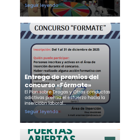
26
Seguir leyendo
Junio
-
Día
internacional
contra
el
Uso
Indebido
y
Trafico
Ilícito
de
Drogas
Entrega de premios del
concurso «Fórmate»
El Plan sobre Drogas y Otras conductas
adictivas premia el esfuerzo hacia la
insercióbn laboral…
Entrega
Seguir leyendo
de
premios
del
concurso
«Fórmate»