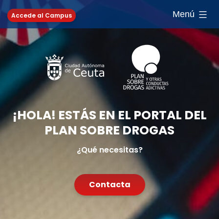
Saltar
Menú
Accede al Campus
al
contenido
¡HOLA! ESTÁS EN EL PORTAL DEL
PLAN SOBRE DROGAS
¿Qué necesitas?
Contacta