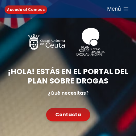
Saltar
Menú
Accede al Campus
al
contenido
¡HOLA! ESTÁS EN EL PORTAL DEL
PLAN SOBRE DROGAS
¿Qué necesitas?
Contacta