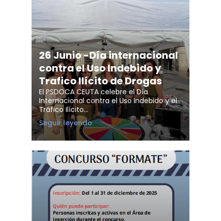
26 Junio -Día internacional
contra el Uso Indebido y
Trafico Ilícito de Drogas
El PSDOCA CEUTA celebre el Día
Internacional contra el Uso Indebido y el
Tráfico Ilícito…
26
Seguir leyendo
Junio
-
Día
internacional
contra
el
Uso
Indebido
y
Trafico
Ilícito
de