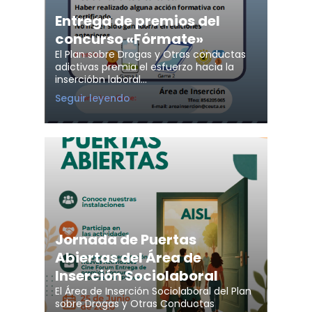
Drogas
Entrega de premios del
concurso «Fórmate»
El Plan sobre Drogas y Otras conductas
adictivas premia el esfuerzo hacia la
insercióbn laboral…
Entrega
Seguir leyendo
de
premios
del
concurso
«Fórmate»
Jornada de Puertas
Abiertas del Área de
Inserción Sociolaboral
El Área de Inserción Sociolaboral del Plan
sobre Drogas y Otras Conductas