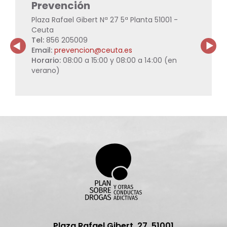
U
Prevención
A
Plaza Rafael Gibert Nª 27 5ª Planta 51001 -
c/
Ceuta
51
Tel:
856 205009
Te
Email:
prevencion@ceuta.es
Em
.00
Horario:
08:00 a 15:00 y 08:00 a 14:00 (en
Ho
verano)
ve
Plaza Rafael Gibert, 27, 51001